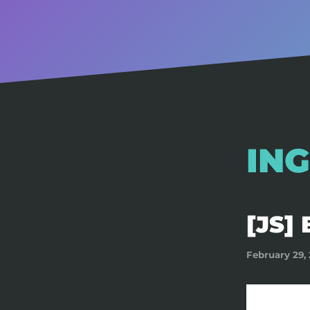
ING
[JS]
February 29,