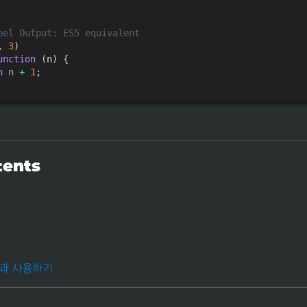
bel Output: ES5 equivalent
,
3
)
unction
(
n
)
{
n
 n 
+
1
;
tents
k과 사용하기