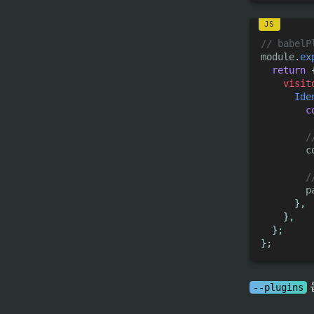
// babelP
module
.
ex
return
visit
Ide
c
/
        c
/
        p
}
,
}
,
}
;
}
;
--plugins